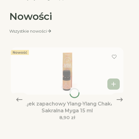
Nowości
Wszystkie nowości
Nowość
Olejek zapachowy Ylang-Ylang Chakra
Sakralna Myga 15 ml
Cena
8,90 zł