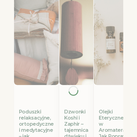
Poduszki
Olejki
Dzwonki
relaksacyjne,
Eteryczne Etja
Koshi i
ortopedyczne
w
Zaphir –
i medytacyjne
Aromaterapii:
tajemnica
– jak
Jak Poprawić
dźwięku i