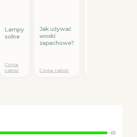
Tradycja i
nowoczesność:
Jak używać
dlaczego
Lampy
woski
miedziane
solne
zapachowe?
kubki i dzbanki
wracają do
łask?
Czytaj
całość
Czytaj całość
Czytaj całość
(2)