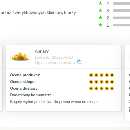
4
3
 przez zweryfikowanych klientów, którzy
2
1
AnnaW
Dodano: 2021-06-19
Opinia zweryfikowana
Ocena produktu:
Ocena sklepu:
Ocena dostawy:
Dodatkowy komentarz:
Bogaty wybór produktów. Na pewno wrócę do sklepu.