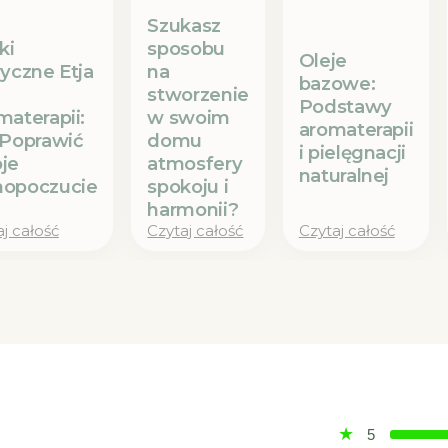
Szukasz
ki
sposobu
Oleje
ryczne Etja
na
bazowe:
stworzenie
Podstawy
materapii:
w swoim
aromaterapii
 Poprawić
domu
i pielęgnacji
je
atmosfery
naturalnej
opoczucie
spokoju i
harmonii?
j całość
Czytaj całość
Czytaj całość
5