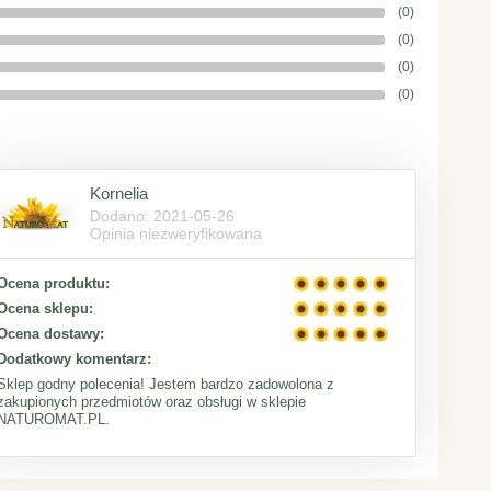
(0)
(0)
(0)
(0)
Kornelia
Dodano: 2021-05-26
Opinia niezweryfikowana
Ocena produktu:
Ocena sklepu:
Ocena dostawy:
Dodatkowy komentarz:
Sklep godny polecenia! Jestem bardzo zadowolona z
zakupionych przedmiotów oraz obsługi w sklepie
NATUROMAT.PL.