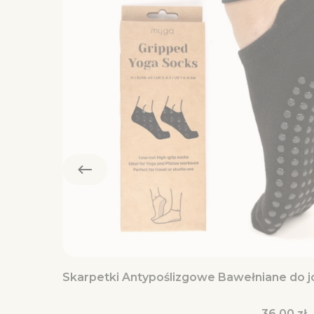
Skarpetki Antypoślizgowe Bawełniane do jo
Cena
36,00 zł