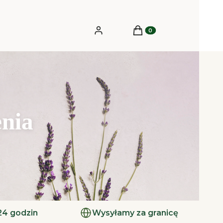
Produkty w koszyku: 0.
Zaloguj się
Koszyk
enia
24 godzin
Wysyłamy za granicę