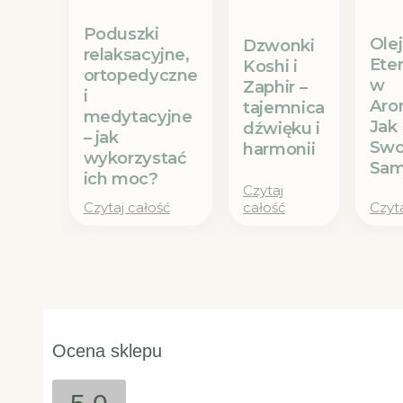
Poduszki
Olej
Dzwonki
relaksacyjne,
Ete
Koshi i
ortopedyczne
w
Zaphir –
i
Aro
tajemnica
medytacyjne
Jak
dźwięku i
– jak
Swo
harmonii
wykorzystać
Sam
ich moc?
Czytaj
Czytaj całość
całość
Czyta
Ocena sklepu