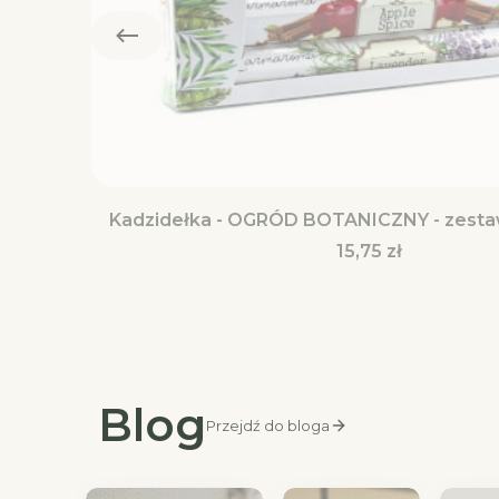
Kadzidełka - OGRÓD BOTANICZNY - zest
Cena
15,75 zł
Blog
Przejdź do bloga