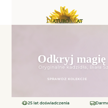
Odkryj magię 
Oryginalne kadzidła, Biała Sz
SPRAWDZ KOLEKCJE
25 lat doświadczenia
Darmo