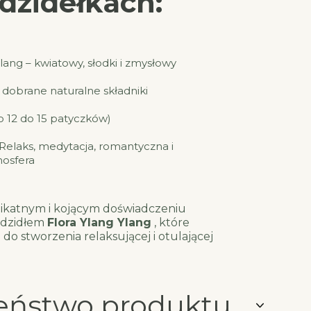
dzidełkach
:
lang – kwiatowy, słodki i zmysłowy
 dobrane naturalne składniki
o 12 do 15 patyczków)
Relaks, medytacja, romantyczna i
osfera
likatnym i kojącym doświadczeniu
adzidłem
Flora Ylang Ylang
, które
ę do stworzenia relaksującej i otulającej
eństwo produktu