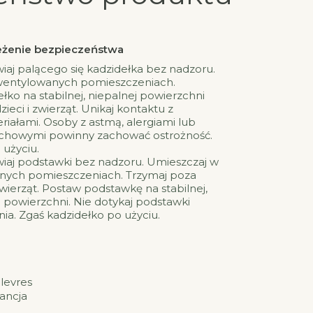
rzeżenie bezpieczeństwa
wiaj palącego się kadzidełka bez nadzoru.
wentylowanych pomieszczeniach.
łko na stabilnej, niepalnej powierzchni
zieci i zwierząt. Unikaj kontaktu z
iałami. Osoby z astmą, alergiami lub
howymi powinny zachować ostrożność.
 użyciu.
wiaj podstawki bez nadzoru. Umieszczaj w
nych pomieszczeniach. Trzymaj poza
zwierząt. Postaw podstawkę na stabilnej,
 powierzchni. Nie dotykaj podstawki
a. Zgaś kadzidełko po użyciu.
levres
rancja