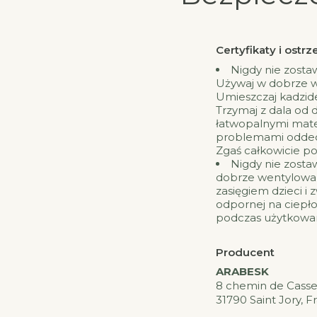
Certyfikaty i ost
Nigdy nie zosta
Używaj w dobrze 
Umieszczaj kadzide
Trzymaj z dala od d
łatwopalnymi mater
problemami oddec
Zgaś całkowicie po
Nigdy nie zosta
dobrze wentylowa
zasięgiem dzieci i 
odpornej na ciepło
podczas użytkowani
Producent
ARABESK
8 chemin de Casse
31790 Saint Jory, F