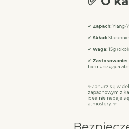
✅ O ka
✔
Zapach:
Ylang-Y
✔
Skład:
Starannie
✔
Waga:
15g (okoł
✔
Zastosowanie:
harmonizująca atm
✨Zanurz się w de
zapachowym z k
idealnie nadaje si
atmosfery. ✨
Bezpiecz