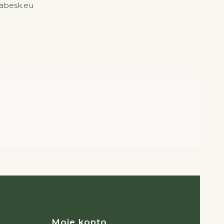
rabesk.eu
Moje konto