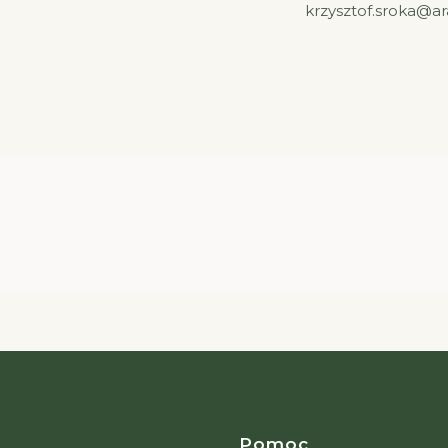
krzysztof.sroka@a
Pomoc