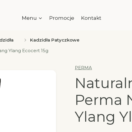
Menu
Promocje
Kontakt
dzidła
Kadzidła Patyczkowe
ang Ylang Ecocert 15g
PERMA
Natural
Perma N
Ylang Y