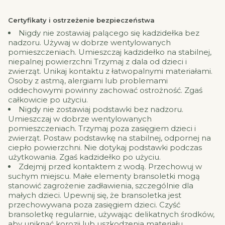
Certyfikaty i ostrzeżenie bezpieczeństwa
Nigdy nie zostawiaj palącego się kadzidełka bez
nadzoru. Używaj w dobrze wentylowanych
pomieszczeniach. Umieszczaj kadzidełko na stabilnej,
niepalnej powierzchni Trzymaj z dala od dzieci i
zwierząt. Unikaj kontaktu z łatwopalnymi materiałami.
Osoby z astmą, alergiami lub problemami
oddechowymi powinny zachować ostrożność. Zgaś
całkowicie po użyciu.
Nigdy nie zostawiaj podstawki bez nadzoru.
Umieszczaj w dobrze wentylowanych
pomieszczeniach. Trzymaj poza zasięgiem dzieci i
zwierząt. Postaw podstawkę na stabilnej, odpornej na
ciepło powierzchni. Nie dotykaj podstawki podczas
użytkowania. Zgaś kadzidełko po użyciu.
Zdejmij przed kontaktem z wodą. Przechowuj w
suchym miejscu. Małe elementy bransoletki mogą
stanowić zagrożenie zadławienia, szczególnie dla
małych dzieci. Upewnij się, że bransoletka jest
przechowywana poza zasięgiem dzieci. Czyść
bransoletkę regularnie, używając delikatnych środków,
aby uniknąć korozji lub uszkodzenia materiału.