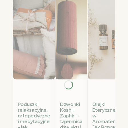
Poduszki
Olejki
Dzwonki
relaksacyjne,
Eteryczne Etja
Koshi i
ortopedyczne
w
Zaphir –
i medytacyjne
Aromaterapii:
tajemnica
– jak
Jak Poprawić
dźwięku i