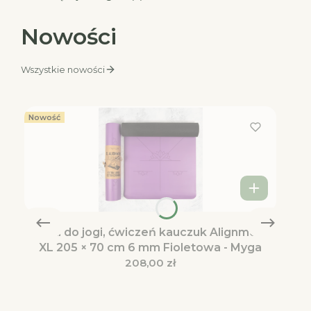
Nowości
Wszystkie nowości
Nowość
Mata do jogi, ćwiczeń kauczuk Alignment
XL 205 × 70 cm 6 mm Fioletowa - Myga
Cena
208,00 zł