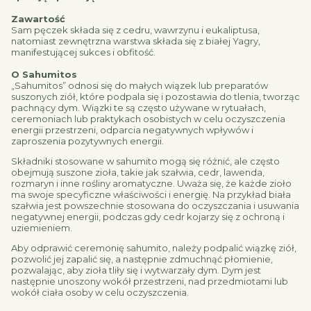
Zawartość
Sam pęczek składa się z cedru, wawrzynu i eukaliptusa,
natomiast zewnętrzna warstwa składa się z białej Yagry,
manifestującej sukces i obfitość.
O Sahumitos
„Sahumitos” odnosi się do małych wiązek lub preparatów
suszonych ziół, które podpala się i pozostawia do tlenia, tworząc
pachnący dym. Wiązki te są często używane w rytuałach,
ceremoniach lub praktykach osobistych w celu oczyszczenia
energii przestrzeni, odparcia negatywnych wpływów i
zaproszenia pozytywnych energii.
Składniki stosowane w sahumito mogą się różnić, ale często
obejmują suszone zioła, takie jak szałwia, cedr, lawenda,
rozmaryn i inne rośliny aromatyczne. Uważa się, że każde zioło
ma swoje specyficzne właściwości i energię. Na przykład biała
szałwia jest powszechnie stosowana do oczyszczania i usuwania
negatywnej energii, podczas gdy cedr kojarzy się z ochroną i
uziemieniem.
Aby odprawić ceremonię sahumito, należy podpalić wiązkę ziół,
pozwolić jej zapalić się, a następnie zdmuchnąć płomienie,
pozwalając, aby zioła tliły się i wytwarzały dym. Dym jest
następnie unoszony wokół przestrzeni, nad przedmiotami lub
wokół ciała osoby w celu oczyszczenia.