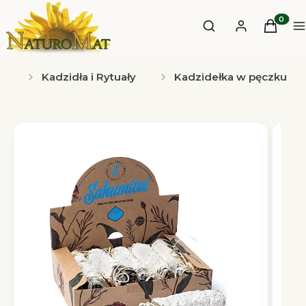
Otwórz wyszukiwa
Produkt
Szukaj
Zaloguj się
Koszyk
M
l
Kadzidła i Rytuały
Kadzidełka w pęczku