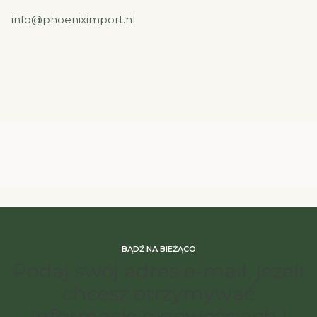
info@phoeniximport.nl
BĄDŹ NA BIEŻĄCO
Podaj swój adres e-mail, jeżeli
chcesz otrzymywać
informacje o nowościach i