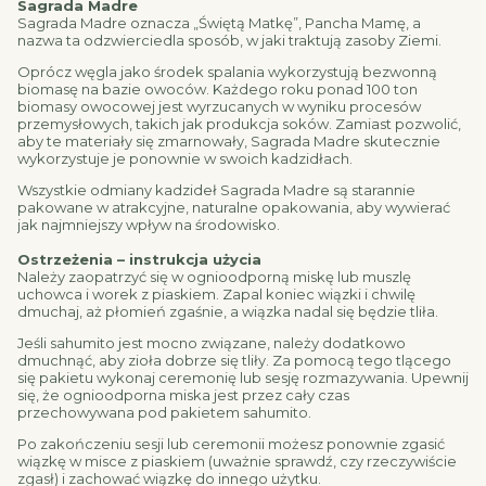
Sagrada Madre
Sagrada Madre oznacza „Świętą Matkę”, Pancha Mamę, a
nazwa ta odzwierciedla sposób, w jaki traktują zasoby Ziemi.
Oprócz węgla jako środek spalania wykorzystują bezwonną
biomasę na bazie owoców. Każdego roku ponad 100 ton
biomasy owocowej jest wyrzucanych w wyniku procesów
przemysłowych, takich jak produkcja soków. Zamiast pozwolić,
aby te materiały się zmarnowały, Sagrada Madre skutecznie
wykorzystuje je ponownie w swoich kadzidłach.
Wszystkie odmiany kadzideł Sagrada Madre są starannie
pakowane w atrakcyjne, naturalne opakowania, aby wywierać
jak najmniejszy wpływ na środowisko.
Ostrzeżenia – instrukcja użycia
Należy zaopatrzyć się w ognioodporną miskę lub muszlę
uchowca i worek z piaskiem. Zapal koniec wiązki i chwilę
dmuchaj, aż płomień zgaśnie, a wiązka nadal się będzie tliła.
Jeśli sahumito jest mocno związane, należy dodatkowo
dmuchnąć, aby zioła dobrze się tliły. Za pomocą tego tlącego
się pakietu wykonaj ceremonię lub sesję rozmazywania. Upewnij
się, że ognioodporna miska jest przez cały czas
przechowywana pod pakietem sahumito.
Po zakończeniu sesji lub ceremonii możesz ponownie zgasić
wiązkę w misce z piaskiem (uważnie sprawdź, czy rzeczywiście
zgasł) i zachować wiązkę do innego użytku.