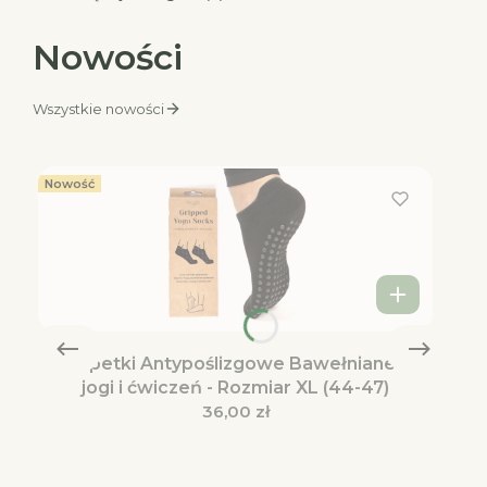
Nowości
Wszystkie nowości
Nowość
Skarpetki Antypoślizgowe Bawełniane do
jogi i ćwiczeń - Rozmiar XL (44-47)
Cena
36,00 zł