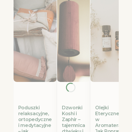
Poduszki
Olejki
Dzwonki
relaksacyjne,
Eteryczne Etja
Koshi i
ortopedyczne
w
Zaphir –
i medytacyjne
Aromaterapii:
tajemnica
– jak
Jak Poprawić
dźwięku i