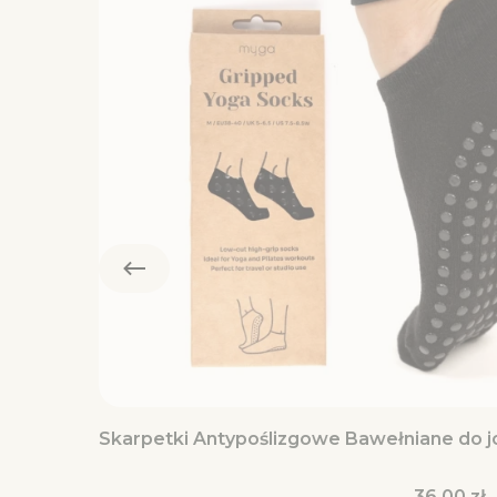
Skarpetki Antypoślizgowe Bawełniane do jo
Cena
36,00 zł