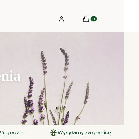
Produkty w koszyku: 0.
Zaloguj się
Koszyk
enia
24 godzin
Wysyłamy za granicę