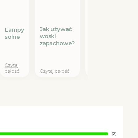
Tradycja i
nowoczesność:
Jak używać
dlaczego
Lampy
woski
miedziane
solne
zapachowe?
kubki i dzbanki
wracają do
łask?
Czytaj
całość
Czytaj całość
Czytaj całość
(2)