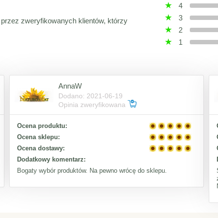
4
3
 przez zweryfikowanych klientów, którzy
2
1
AnnaW
Dodano: 2021-06-19
Opinia zweryfikowana
Ocena produktu:
Ocena sklepu:
Ocena dostawy:
Dodatkowy komentarz:
Bogaty wybór produktów. Na pewno wrócę do sklepu.