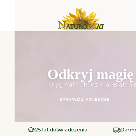
Odkryj magię 
Oryginalne kadzidła, Biała Sz
SPRAWDZ KOLEKCJE
25 lat doświadczenia
Darmo