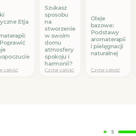
Szukasz
ki
sposobu
Oleje
ryczne Etja
na
bazowe:
stworzenie
Podstawy
materapii:
w swoim
aromaterapii
 Poprawić
domu
i pielęgnacji
je
atmosfery
naturalnej
opoczucie
spokoju i
harmonii?
j całość
Czytaj całość
Czytaj całość
5