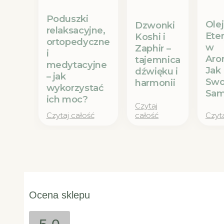
Poduszki
Olej
Dzwonki
relaksacyjne,
Ete
Koshi i
ortopedyczne
w
Zaphir –
i
Aro
tajemnica
medytacyjne
Jak
dźwięku i
– jak
Swo
harmonii
wykorzystać
Sam
ich moc?
Czytaj
Czytaj całość
całość
Czyta
Ocena sklepu