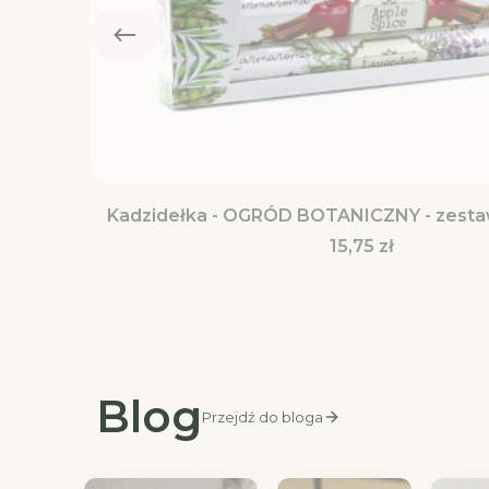
Kadzidełka - OGRÓD BOTANICZNY - zest
Cena
15,75 zł
Blog
Przejdź do bloga