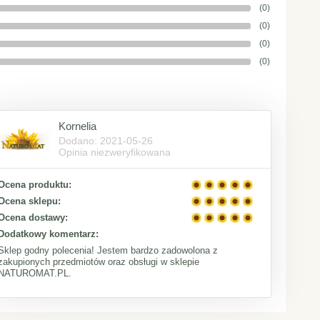
(0)
(0)
(0)
(0)
Kornelia
Dodano: 2021-05-26
Opinia niezweryfikowana
Ocena produktu:
Ocena sklepu:
Ocena dostawy:
Dodatkowy komentarz:
Sklep godny polecenia! Jestem bardzo zadowolona z
zakupionych przedmiotów oraz obsługi w sklepie
NATUROMAT.PL.