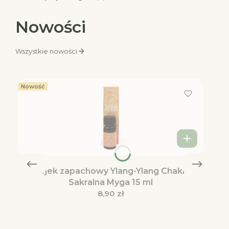
Nowości
Wszystkie nowości
Nowość
Olejek zapachowy Ylang-Ylang Chakra
Sakralna Myga 15 ml
Cena
8,90 zł