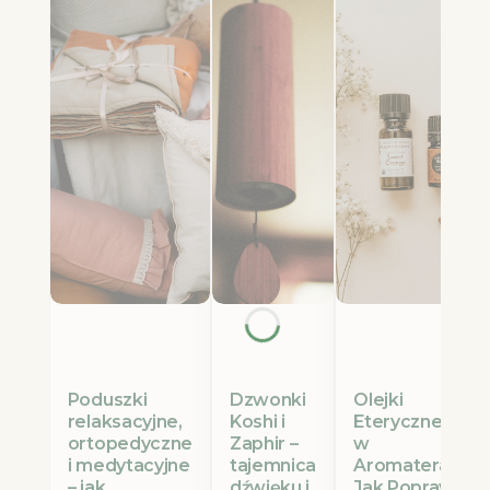
Poduszki
Olejki
Dzwonki
relaksacyjne,
Eteryczne Etja
Koshi i
ortopedyczne
w
Zaphir –
i medytacyjne
Aromaterapii:
tajemnica
– jak
Jak Poprawić
dźwięku i