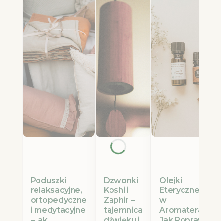
Poduszki
Olejki
Dzwonki
relaksacyjne,
Eteryczne Etja
Koshi i
ortopedyczne
w
Zaphir –
i medytacyjne
Aromaterapii:
tajemnica
– jak
Jak Poprawić
dźwięku i