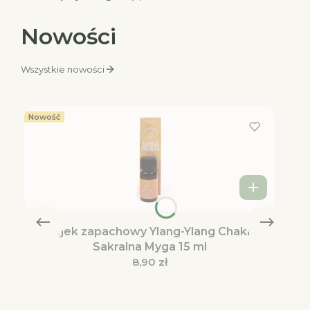
Nowości
Wszystkie nowości
Nowość
Olejek zapachowy Ylang-Ylang Chakra
Sakralna Myga 15 ml
Cena
8,90 zł