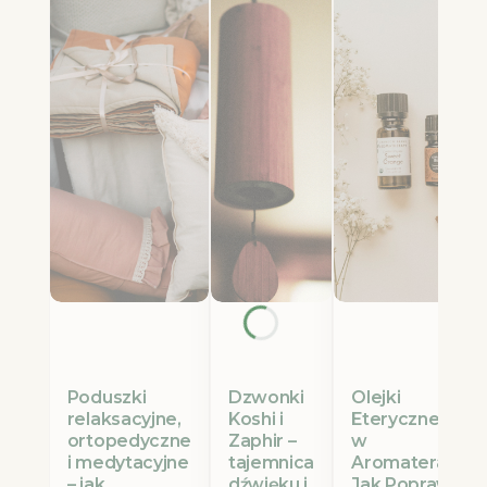
Poduszki
Olejki
Dzwonki
relaksacyjne,
Eteryczne Etja
Koshi i
ortopedyczne
w
Zaphir –
i medytacyjne
Aromaterapii:
tajemnica
– jak
Jak Poprawić
dźwięku i