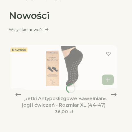
Nowości
Wszystkie nowości
Nowość
Skarpetki Antypoślizgowe Bawełniane do
jogi i ćwiczeń - Rozmiar XL (44-47)
Cena
36,00 zł