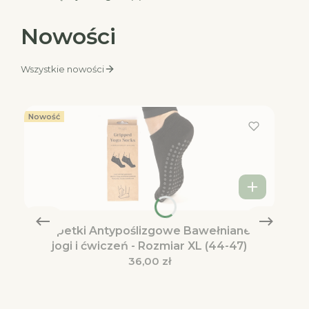
Nowości
Wszystkie nowości
Nowość
Skarpetki Antypoślizgowe Bawełniane do
jogi i ćwiczeń - Rozmiar XL (44-47)
Cena
36,00 zł