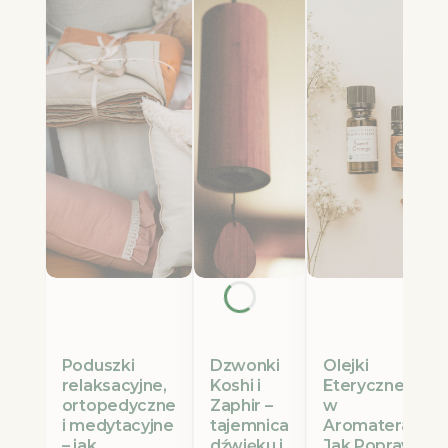
Poduszki
Olejki
Dzwonki
relaksacyjne,
Eteryczne Etja
Koshi i
ortopedyczne
w
Zaphir –
i medytacyjne
Aromaterapii:
tajemnica
– jak
Jak Poprawić
dźwięku i