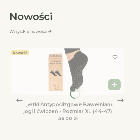
Nowości
Wszystkie nowości
Nowość
Skarpetki Antypoślizgowe Bawełniane do
jogi i ćwiczeń - Rozmiar XL (44-47)
Cena
36,00 zł