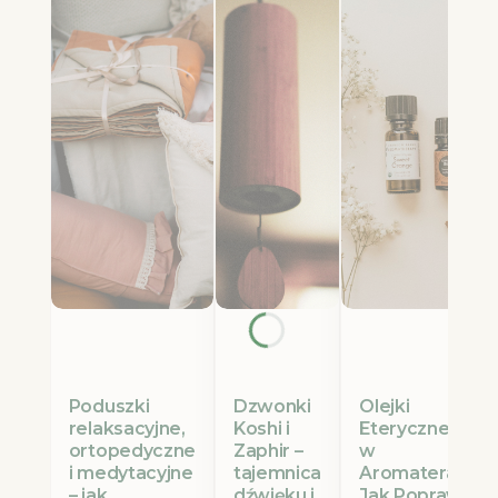
Poduszki
Olejki
Dzwonki
relaksacyjne,
Eteryczne Etja
Koshi i
ortopedyczne
w
Zaphir –
i medytacyjne
Aromaterapii:
tajemnica
– jak
Jak Poprawić
dźwięku i