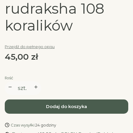
rudraksha 108
koralików
Przejdź do pełnego opisu
Cena
45,00 zł
Ilość
szt.
Dodaj do koszyka
Czas wysyłki:
24 godziny