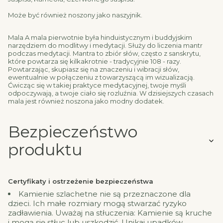
Może być również noszony jako naszyjnik.
Mala A mala pierwotnie była hinduistycznym i buddyjskim
narzędziem do modlitwy i medytacji. Służy do liczenia mantr
podczas medytacji. Mantra to zbiór słów, często z sanskrytu,
które powtarza się kilkakrotnie - tradycyjnie 108 - razy.
Powtarzając, skupiasz się na znaczeniu i wibracji słów,
ewentualnie w połączeniu z towarzyszącą im wizualizacją.
Ćwicząc się w takiej praktyce medytacyjnej, twoje myśli
odpoczywają, a twoje ciało się rozluźnia. W dzisiejszych czasach
mala jest również noszona jako modny dodatek.
Bezpieczeństwo
produktu
Certyfikaty i ostrzeżenie bezpieczeństwa
Kamienie szlachetne nie są przeznaczone dla
dzieci. Ich małe rozmiary mogą stwarzać ryzyko
zadławienia. Uważaj na stłuczenia: Kamienie są kruche
i mogą się stłuc lub uszkodzić. Unikaj upadków,