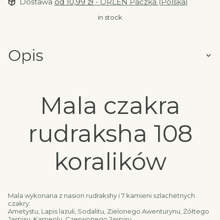
Dostawa
od 10,99 zł
- ORLEN Paczka (Polska)
in stock
Opis
Mala czakra
rudraksha 108
koralików
Mala wykonana z nasion rudrakshy i 7 kamieni szlachetnych
czakry:
Ametystu, Lapis lazuli, Sodalitu, Zielonego Awenturynu, Żółtego
Jaspisu, Karneolu, Czerwonego Jaspisu.