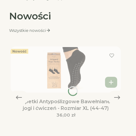
Nowości
Wszystkie nowości
Nowość
Skarpetki Antypoślizgowe Bawełniane do
jogi i ćwiczeń - Rozmiar XL (44-47)
Cena
36,00 zł