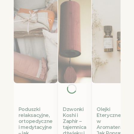
Poduszki
Olejki
Dzwonki
relaksacyjne,
Eteryczne Etja
Koshi i
ortopedyczne
w
Zaphir –
i medytacyjne
Aromaterapii:
tajemnica
– jak
Jak Poprawić
dźwięku i