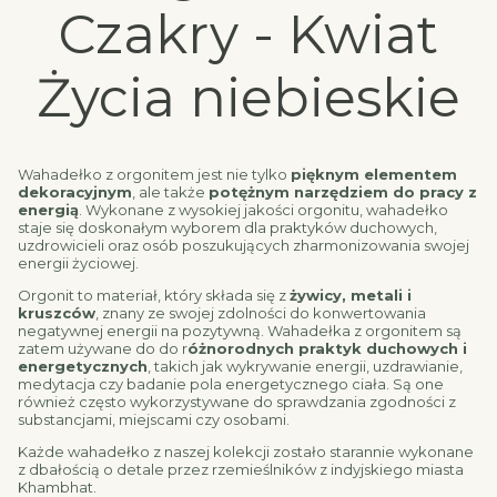
Czakry - Kwiat
Życia niebieskie
Wahadełko z orgonitem jest nie tylko
pięknym elementem
dekoracyjnym
, ale także
potężnym narzędziem do pracy z
energią
. Wykonane z wysokiej jakości orgonitu, wahadełko
staje się doskonałym wyborem dla praktyków duchowych,
uzdrowicieli oraz osób poszukujących zharmonizowania swojej
energii życiowej.
Orgonit to materiał, który składa się z
żywicy, metali i
kruszców
, znany ze swojej zdolności do konwertowania
negatywnej energii na pozytywną. Wahadełka z orgonitem są
zatem używane do do r
óżnorodnych praktyk duchowych i
energetycznych
, takich jak wykrywanie energii, uzdrawianie,
medytacja czy badanie pola energetycznego ciała. Są one
również często wykorzystywane do sprawdzania zgodności z
substancjami, miejscami czy osobami.
Każde wahadełko z naszej kolekcji zostało starannie wykonane
z dbałością o detale przez rzemieślników z indyjskiego miasta
Khambhat.