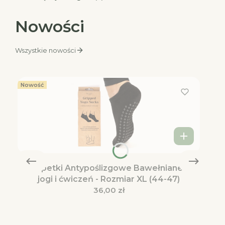
Nowości
Wszystkie nowości
Nowość
Skarpetki Antypoślizgowe Bawełniane do
jogi i ćwiczeń - Rozmiar XL (44-47)
Cena
36,00 zł