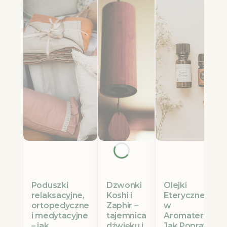
Poduszki
Olejki
Dzwonki
relaksacyjne,
Eteryczne Etja
Koshi i
ortopedyczne
w
Zaphir –
i medytacyjne
Aromaterapii:
tajemnica
– jak
Jak Poprawić
dźwięku i