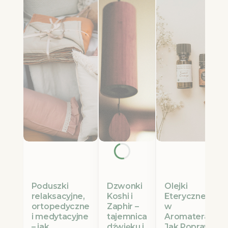
Poduszki
Olejki
Dzwonki
relaksacyjne,
Eteryczne Etja
Koshi i
ortopedyczne
w
Zaphir –
i medytacyjne
Aromaterapii:
tajemnica
– jak
Jak Poprawić
dźwięku i