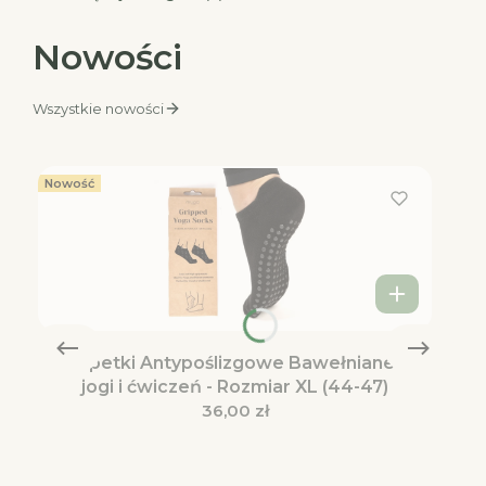
Nowości
Wszystkie nowości
Nowość
Skarpetki Antypoślizgowe Bawełniane do
jogi i ćwiczeń - Rozmiar XL (44-47)
Cena
36,00 zł