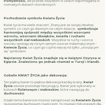
Pomyślności,
ale przede wszystkim w celach wspomagania w
rozmaitych stanach chorobowych.
Pochodzenie symbolu Kwiatu Życia
Kwiat życia ma wiele znaczeń. Znany jest ze swojej idealnej
symetrii, co czyni go sławnym na całym świecie,
symbolizuje
harmonijną spójność między wszystkimi wzorcami
wzrostu, wzorcami dźwięków, światła i ruchami
wszystkich ciał niebieskich
. Wszystkie te ruchy i wzorce
wzrostu opierają się na tym samym wzorze matematycznym -
Kwiecie Życia
, co czyni go czymś więcej niż tylko „unoszącym
się” symbolem
Najstarszy Kwiat Życia znajduje się w świątyni Ozyrysa w
Egipcie. Znaleziono go jednak również w Turcji i Irlandii.
Gobelin KWIAT ŻYCIA jako dekoracja:
Ten piękny baner to piękna dekoracja każdej ściany.
Kwiat
Życia
zawsze pozostaje fascynujący. Baner jest wykonany w
kolorach
fioletowym i niebieskim
, które nawiązują do
duchowości
.
Dzięki temu banerowi możesz zainspirować się
Kwiatem Życia
na poziomie duchowym i twórczym. To również miły prezent dla