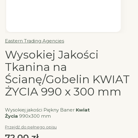
Eastern Trading Agencies
Wysokiej Jakości
Tkanina na
Ścianę/Gobelin KWIAT
ŻYCIA 990 x 300 mm
Wysokiej jakości Piękny Baner
Kwiat
Życia
990x300 mm
Przejdź do pełnego opisu
Cena
72,00 zł