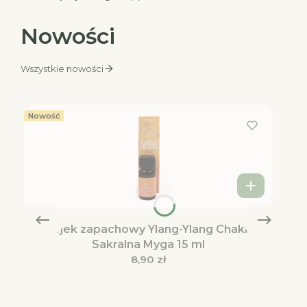
Nowości
Wszystkie nowości
Nowość
Olejek zapachowy Ylang-Ylang Chakra
Sakralna Myga 15 ml
Cena
8,90 zł