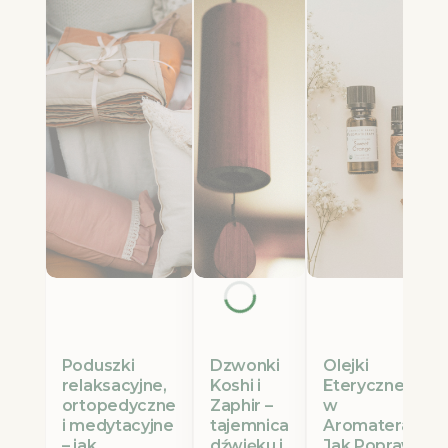
Poduszki
Olejki
Dzwonki
relaksacyjne,
Eteryczne Etja
Koshi i
ortopedyczne
w
Zaphir –
i medytacyjne
Aromaterapii:
tajemnica
– jak
Jak Poprawić
dźwięku i