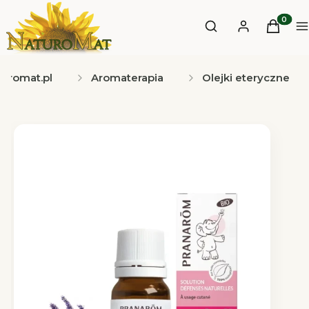
Otwórz wyszukiwa
Produkt
Szukaj
Zaloguj się
Koszyk
M
turomat.pl
Aromaterapia
Olejki eteryczne