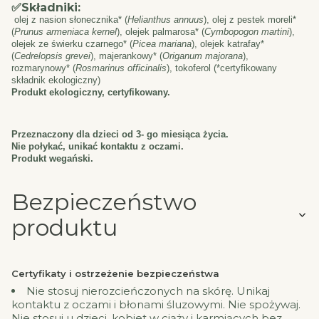
Składniki:
✅
olej z nasion słonecznika* (
Helianthus annuus
), olej z pestek moreli*
(
Prunus armeniaca kernel
), olejek palmarosa* (
Cymbopogon martini
),
olejek ze świerku czarnego* (
Picea mariana
), olejek katrafay*
(
Cedrelopsis grevei
), majerankowy* (
Origanum majorana
),
rozmarynowy* (
Rosmarinus officinalis
), tokoferol (*certyfikowany
składnik ekologiczny)
Produkt ekologiczny, certyfikowany.
Przeznaczony dla dzieci od 3- go miesiąca życia.
Nie połykać, unikać kontaktu z oczami.
Produkt wegański.
Bezpieczeństwo
produktu
Certyfikaty i ostrzeżenie bezpieczeństwa
Nie stosuj nierozcieńczonych na skórę. Unikaj
kontaktu z oczami i błonami śluzowymi. Nie spożywaj.
Nie stosuj u dzieci, kobiet w ciąży i karmiących bez