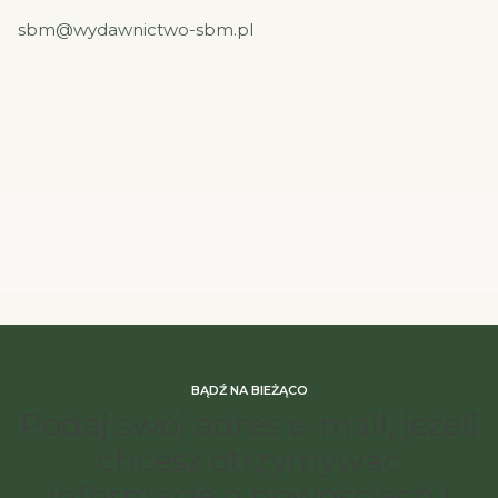
sbm@wydawnictwo-sbm.pl
BĄDŹ NA BIEŻĄCO
Podaj swój adres e-mail, jeżeli
chcesz otrzymywać
informacje o nowościach i