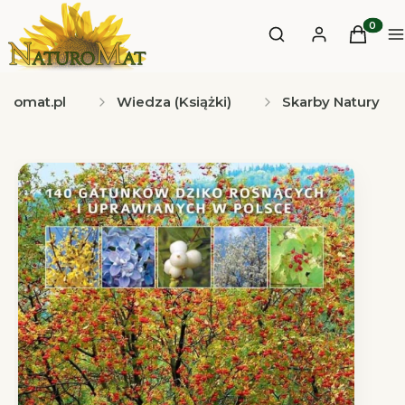
Otwórz wyszukiwa
Produkt
Szukaj
Zaloguj się
Koszyk
M
uromat.pl
Wiedza (Książki)
Skarby Natury