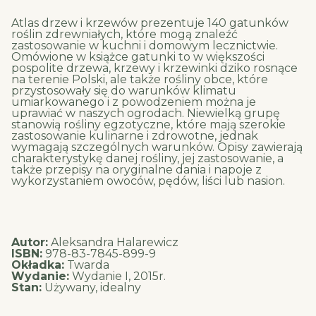
Atlas drzew i krzewów prezentuje 140 gatunków
roślin zdrewniałych, które mogą znaleźć
zastosowanie w kuchni i domowym lecznictwie.
Omówione w książce gatunki to w większości
pospolite drzewa, krzewy i krzewinki dziko rosnące
na terenie Polski, ale także rośliny obce, które
przystosowały się do warunków klimatu
umiarkowanego i z powodzeniem można je
uprawiać w naszych ogrodach. Niewielką grupę
stanowią rośliny egzotyczne, które mają szerokie
zastosowanie kulinarne i zdrowotne, jednak
wymagają szczególnych warunków. Opisy zawierają
charakterystykę danej rośliny, jej zastosowanie, a
także przepisy na oryginalne dania i napoje z
wykorzystaniem owoców, pędów, liści lub nasion.
Autor:
Aleksandra Halarewicz
ISBN:
978-83-7845-899-9
Okładka:
Twarda
Wydanie:
Wydanie I, 2015r.
Stan:
Używany, idealny