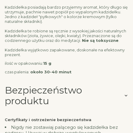
Kadzidełka posiadają bardzo przyjemny aromat, który długo się
utrzymuje, pachnie nawet popiół po wypalonym kadzidełku.
Jedno z kadzideł "pyłkowych" o kolorze kremowym (tylko
naturalne składniki).
Kadzidełka te robione są ręcznie z wysokiej jakości naturalnych
składników (zioła, żywice, olejki, kwiaty). Przeznaczone są do
codziennego użytku oraz do medytacji.
Nie są toksyczne
.
Kadzidełka wyjątkowo zapakowane, doskonałe na efektowny
prezent.
ilość w opakowaniu:
15 g
czas palenia:
około 30-40 minut
Bezpieczeństwo
produktu
Certyfikaty i ostrzeżenie bezpieczeństwa
Nigdy nie zostawiaj palącego się kadzidełka bez
nadzoru. Używaj w dobrze wentylowanych