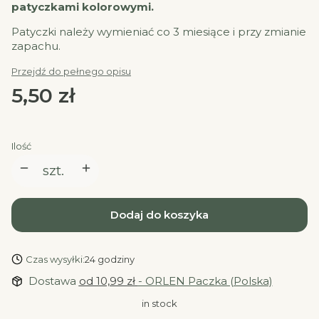
patyczkami kolorowymi.
Patyczki należy wymieniać co 3 miesiące i przy zmianie
zapachu.
Przejdź do pełnego opisu
Cena
5,50 zł
Ilość
szt.
Dodaj do koszyka
Czas wysyłki:
24 godziny
Dostawa
od 10,99 zł
- ORLEN Paczka (Polska)
in stock