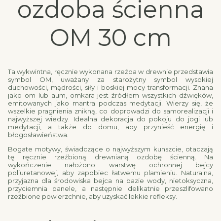
ozdoba ścienna
OM 30 cm
Ta wykwintna, ręcznie wykonana rzeźba w drewnie przedstawia
symbol OM, uważany za starożytny symbol wysokiej
duchowości, mądrości, siły i boskiej mocy transformacji. Znana
jako om lub aum, omkara jest źródłem wszystkich dźwięków,
emitowanych jako mantra podczas medytacji. Wierzy się, że
wszelkie pragnienia znikną, co doprowadzi do samorealizacji i
najwyższej wiedzy.
Idealna dekoracja do pokoju do jogi lub
medytacji, a także do domu, aby przynieść energię i
błogosławieństwa.
Bogate motywy, świadczące o najwyższym kunszcie, otaczają
tę ręcznie rzeźbioną drewnianą ozdobę ścienną. Na
wykończenie nałożono warstwę ochronnej bejcy
poliuretanowej, aby zapobiec łatwemu plamieniu. Naturalna,
przyjazna dla środowiska bejca na bazie wody, nietoksyczna,
przyciemnia panele, a następnie delikatnie przeszlifowano
rzeźbione powierzchnie, aby uzyskać lekkie refleksy.