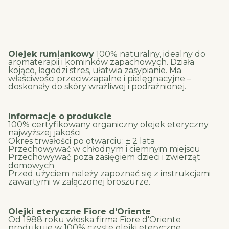
Olejek rumiankowy
100% naturalny, idealny do
aromaterapii i kominków zapachowych. Działa
kojąco, łagodzi stres, ułatwia zasypianie. Ma
właściwości przeciwzapalne i pielęgnacyjne –
doskonały do skóry wrażliwej i podrażnionej.
Informacje o produkcie
100% certyfikowany organiczny olejek eteryczny
najwyższej jakości
Okres trwałości po otwarciu: ± 2 lata
Przechowywać w chłodnym i ciemnym miejscu
Przechowywać poza zasięgiem dzieci i zwierząt
domowych
Przed użyciem należy zapoznać się z instrukcjami
zawartymi w załączonej broszurze.
Olejki eteryczne Fiore d'Oriente
Od 1988 roku włoska firma Fiore d'Oriente
produkuje w 100% czyste olejki eteryczne