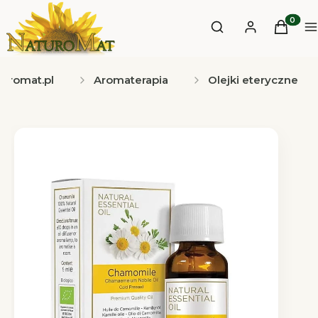
Otwórz wyszukiwa
Produkt
Szukaj
Zaloguj się
Koszyk
M
turomat.pl
Aromaterapia
Olejki eteryczne