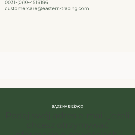
0031-(0)10-4518186
customercare@eastern-trading.com
BĄDŹ NA BIEŻĄCO
Podaj swój adres e-mail, jeżeli
chcesz otrzymywać
informacje o nowościach i