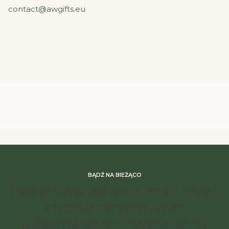
contact@awgifts.eu
BĄDŹ NA BIEŻĄCO
Podaj swój adres e-mail, jeżeli
chcesz otrzymywać
informacje o nowościach i