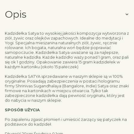
Opis
Kadzidełka Satya to wysokiej jakości kompozycja wytworzona z
ziół, żywic oraz olejków zapachowych. Idealne do medytacji i
Yogi. Specjalna mieszanina naturalnych ziół, żywic, ręcznie
rolowane. Ich bogata, naturalna woń będzie poprawiać
samopoczucie. Kadzidełka Satya uważane są za najlepsze,
naturalne kadzidła. Każde kadzidło waży ponad 1 gram, oraz pali
się ok 1 godziny. Opakowanie zawiera 15 gram kadzidełek w
każdym kartoniku (około 15 pałeczek)
Kadzidełka SATYA sprzedawane w naszym sklepie są w 100%
oryginalne. Posiadają zabezpieczenia w postaci hologramu
firmy Shrinivas Sugandhalaya (Bangalore, Indie) Satya oraz znaki
firmowe na kartonikach w miejscu otwarcia. Tylko tak
zabezpieczone kadzidełka dają pewność oryginału, który jest
do nabycia w naszym sklepie.
SPOSÓB UŻYCIA
Po zapaleniu zgasić płomień i umieścić żarzący się patyczek na
podstawce do kadzideł.
Długość 20cm Średnica 0.1cm