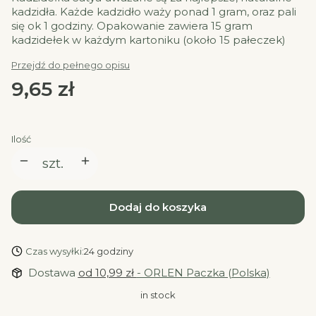
kadzidła. Każde kadzidło waży ponad 1 gram, oraz pali
się ok 1 godziny. Opakowanie zawiera 15 gram
kadzidełek w każdym kartoniku (około 15 pałeczek)
Przejdź do pełnego opisu
Cena
9,65 zł
Ilość
szt.
Dodaj do koszyka
Czas wysyłki:
24 godziny
Dostawa
od 10,99 zł
- ORLEN Paczka (Polska)
in stock