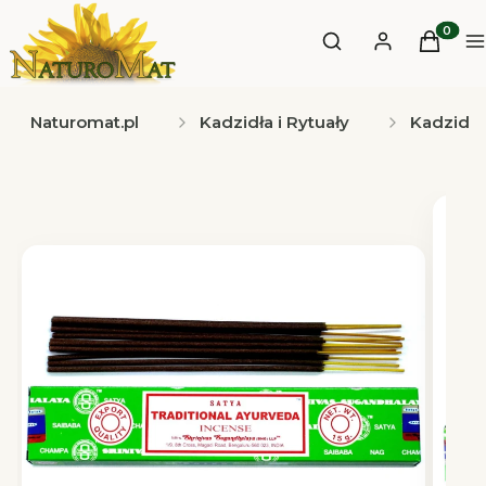
Otwórz wyszukiwa
Produkt
Szukaj
Zaloguj się
Koszyk
M
Naturomat.pl
Kadzidła i Rytuały
Kadzidła