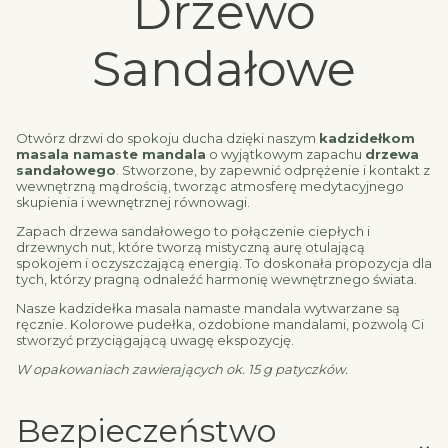
Drzewo
Sandałowe
Otwórz drzwi do spokoju ducha dzięki naszym
kadzidełkom
masala namaste mandala
o wyjątkowym zapachu
drzewa
sandałowego
. Stworzone, by zapewnić odprężenie i kontakt z
wewnętrzną mądrością, tworząc atmosferę medytacyjnego
skupienia i wewnętrznej równowagi.
Zapach drzewa sandałowego to połączenie ciepłych i
drzewnych nut, które tworzą mistyczną aurę otulającą
spokojem i oczyszczającą energią. To doskonała propozycja dla
tych, którzy pragną odnaleźć harmonię wewnętrznego świata.
Nasze kadzidełka masala namaste mandala wytwarzane są
ręcznie. Kolorowe pudełka, ozdobione mandalami, pozwolą Ci
stworzyć przyciągającą uwagę ekspozycję.
W opakowaniach zawierających ok. 15 g patyczków.
Bezpieczeństwo