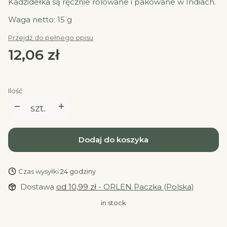
Kadzidełka są ręcznie rolowane i pakowane w Indiach.
Waga netto: 15 g
Przejdź do pełnego opisu
Cena
12,06 zł
Ilość
szt.
Dodaj do koszyka
Czas wysyłki:
24 godziny
Dostawa
od 10,99 zł
- ORLEN Paczka (Polska)
in stock