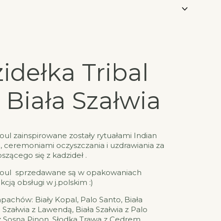
idełka Tribal
- Biała Szałwia
Soul zainspirowane zostały rytuałami Indian
 ceremoniami oczyszczania i uzdrawiania za
ącego się z kadzideł .
 Soul sprzedawane są w opakowaniach
cją obsługi w j.polskim :)
pachów: Biały Kopal, Palo Santo, Biała
ła Szałwia z Lawendą, Biała Szałwia z Palo
z Sosną Pinon, Słodka Trawa z Cedrem.