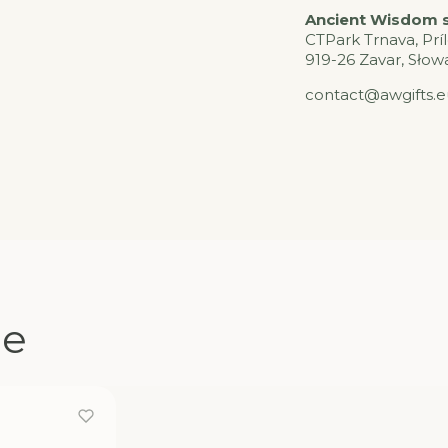
Ancient Wisdom s.
CTPark Trnava, Prí
919-26 Zavar, Słow
contact@awgifts.e
ne