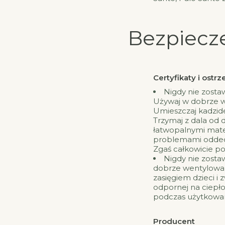
Bezpiecz
Certyfikaty i ost
Nigdy nie zosta
Używaj w dobrze 
Umieszczaj kadzide
Trzymaj z dala od d
łatwopalnymi mater
problemami oddec
Zgaś całkowicie po
Nigdy nie zosta
dobrze wentylowa
zasięgiem dzieci i 
odpornej na ciepło
podczas użytkowani
Producent