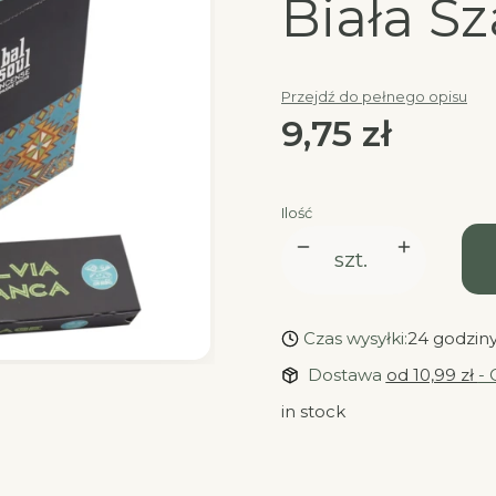
Biała Sz
Przejdź do pełnego opisu
Cena
9,75 zł
Ilość
szt.
Czas wysyłki:
24 godzin
Dostawa
od 10,99 zł
- 
in stock