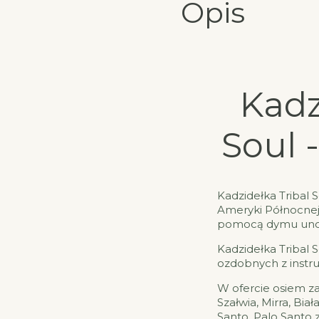
Opis
Kadz
Soul 
Kadzidełka Tribal 
Ameryki Północnej,
pomocą dymu unosz
Kadzidełka Tribal
ozdobnych z instruk
W ofercie osiem za
Szałwia, Mirra, Bia
Santo, Palo Santo 