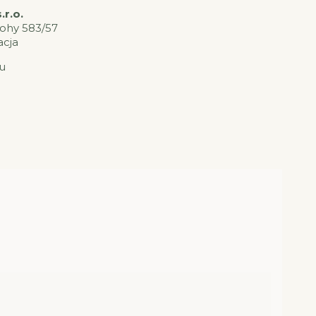
r.o.
lohy 583/57
acja
u