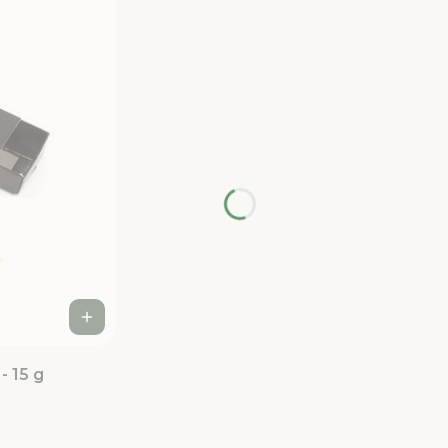
- 15 g