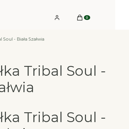
Produkty w koszyku: 0.
Zaloguj się
Koszyk
l Soul - Biała Szałwia
ka Tribal Soul -
ałwia
ka Tribal Soul -