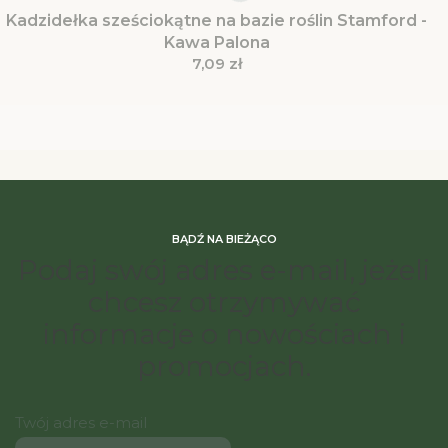
Kadzidełka sześciokątne na bazie roślin Stamford -
Kawa Palona
Cena
7,09 zł
BĄDŹ NA BIEŻĄCO
Podaj swój adres e-mail, jeżeli
chcesz otrzymywać
informacje o nowościach i
promocjach.
Twój adres e-mail