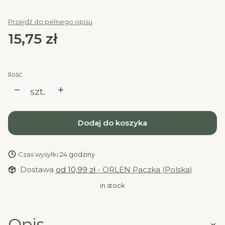
Przejdź do pełnego opisu
Cena
15,75 zł
Ilość
szt.
Dodaj do koszyka
Czas wysyłki:
24 godziny
Dostawa
od 10,99 zł
- ORLEN Paczka (Polska)
in stock
Opis