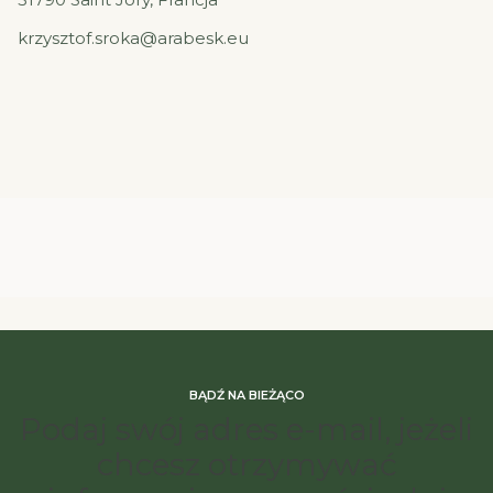
krzysztof.sroka@arabesk.eu
BĄDŹ NA BIEŻĄCO
Podaj swój adres e-mail, jeżeli
chcesz otrzymywać