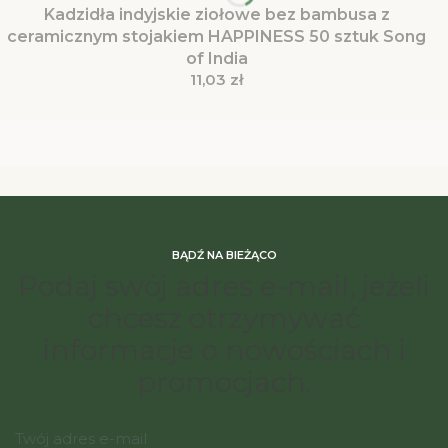
Kadzidła indyjskie ziołowe bez bambusa z
ceramicznym stojakiem HAPPINESS 50 sztuk Song
of India
Cena
11,03 zł
BĄDŹ NA BIEŻĄCO
Podaj swój adres e-mail, jeżeli
chcesz otrzymywać
informacje o nowościach i
promocjach.
Twój adres e-mail