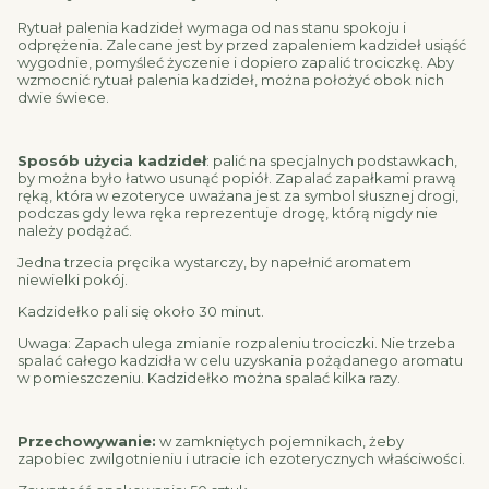
Rytuał palenia kadzideł wymaga od nas stanu spokoju i
odprężenia. Zalecane jest by przed zapaleniem kadzideł usiąść
wygodnie, pomyśleć życzenie i dopiero zapalić trociczkę. Aby
wzmocnić rytuał palenia kadzideł, można położyć obok nich
dwie świece.
Sposób użycia kadzideł
: palić na specjalnych podstawkach,
by można było łatwo usunąć popiół. Zapalać zapałkami prawą
ręką, która w ezoteryce uważana jest za symbol słusznej drogi,
podczas gdy lewa ręka reprezentuje drogę, którą nigdy nie
należy podążać.
Jedna trzecia pręcika wystarczy, by napełnić aromatem
niewielki pokój.
Kadzidełko pali się około 30 minut.
Uwaga: Zapach ulega zmianie rozpaleniu trociczki. Nie trzeba
spalać całego kadzidła w celu uzyskania pożądanego aromatu
w pomieszczeniu. Kadzidełko można spalać kilka razy.
Przechowywanie:
w zamkniętych pojemnikach, żeby
zapobiec zwilgotnieniu i utracie ich ezoterycznych właściwości.