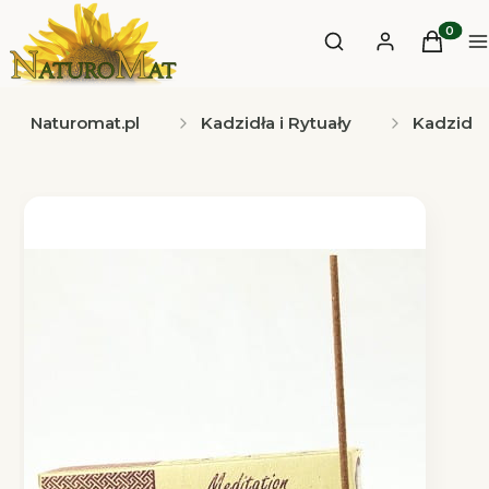
Otwórz wyszukiwa
Produkt
Szukaj
Zaloguj się
Koszyk
M
Naturomat.pl
Kadzidła i Rytuały
Kadzidła