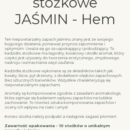
stożkowe
JAŚMIN - Hem
Ten niepowtarzalny zapach jaśminu znany jest ze swojego
kojącego działania, ponieważ przynosi zapomnienie i
optymizm. Uważa się go za uspokajający i pobudzający. To
kadzidło stożkowe ma łagodny, kwiatowy i słodki aromat, który
często jest używany do tworzenia erotycznego, zmysłowego
nastroju i wzmacniania więzi zaufania.
Kadzidła stożkowe wykonane są ze składników takich jak:
kwiaty, liście, pył drzewny, z dodatkiem olejków zapachowych.
Bez sztucznych barwników. Wszystkie charakteryzują się
niepowtarzalnymi zapachami.
Aromaty są komponowane zgodnie z zasadami aromakologii,
która zajmuje się badaniem wpływu zapachów na ludzkie
zachowanie. To również sztuka komponowania zapachów i
oceny ich wpływu na ciało i umysł.
Koniec stożka należy podpalić a następnie zagasić płomień.
Zawartość opakowania - 10 stożków o unikalnym