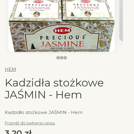
HEM
Kadzidła stożkowe
JAŚMIN - Hem
Kadzidło stożkowe JAŚMIN - Hem
Przejdź do pełnego opisu
Cena
3,20 zł