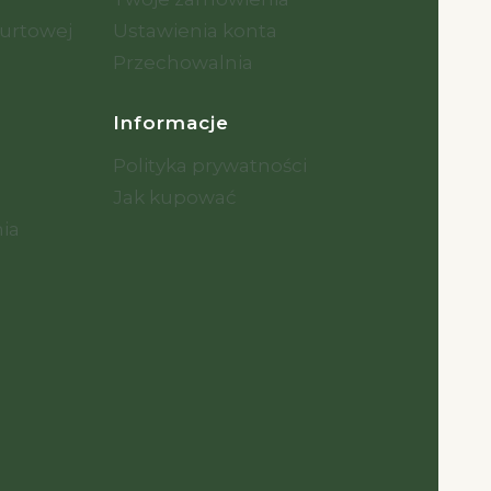
urtowej
Ustawienia konta
Przechowalnia
Informacje
Polityka prywatności
Jak kupować
nia