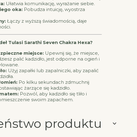
a:
Ułatwia komunikację, wyrażanie siebie.
iego oka:
Pobudza intuicję, wyostrza
ny:
Łączy z wyższą świadomością, daje
ości.
eł Tulasi Sarathi Seven Chakra Hexa?
zpieczne miejsce:
Upewnij się, że miejsce,
iesz palić kadzidło, jest odporne na ogień i
ylowane.
ło:
Użyj zapałki lub zapalniczki, aby zapalić
zidła.
łomień:
Po kilku sekundach zdmuchnij
stawiając żarzące się kadzidło.
romatem:
Pozwól, aby kadzidło się tliło i
omieszczenie swoim zapachem.
eństwo produktu