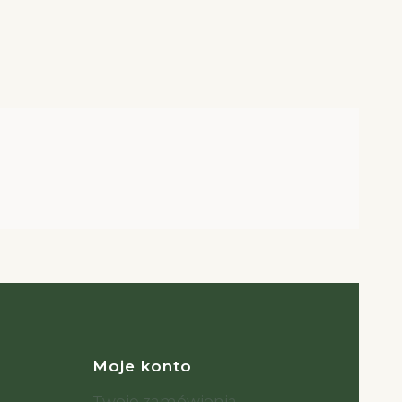
opce
Moje konto
Twoje zamówienia