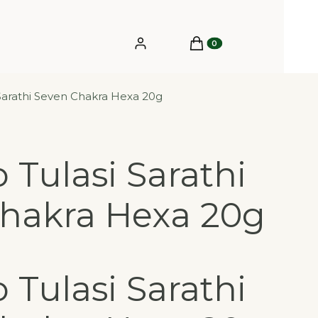
Produkty w koszyku: 0.
Zaloguj się
Koszyk
 Sarathi Seven Chakra Hexa 20g
 Tulasi Sarathi
hakra Hexa 20g
 Tulasi Sarathi