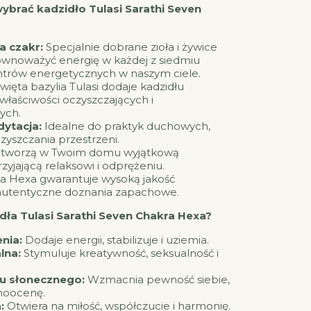
ybrać kadzidło Tulasi Sarathi Seven
a czakr:
Specjalnie dobrane zioła i żywice
wnoważyć energię w każdej z siedmiu
trów energetycznych w naszym ciele.
więta bazylia Tulasi dodaje kadzidłu
łaściwości oczyszczających i
ych.
dytacja:
Idealne do praktyk duchowych,
czyszczania przestrzeni.
tworzą w Twoim domu wyjątkową
zyjającą relaksowi i odprężeniu.
 Hexa gwarantuje wysoką jakość
autentyczne doznania zapachowe.
idła Tulasi Sarathi Seven Chakra Hexa?
nia:
Dodaje energii, stabilizuje i uziemia.
lna:
Stymuluje kreatywność, seksualność i
tu słonecznego:
Wzmacnia pewność siebie,
moocenę.
:
Otwiera na miłość, współczucie i harmonię.