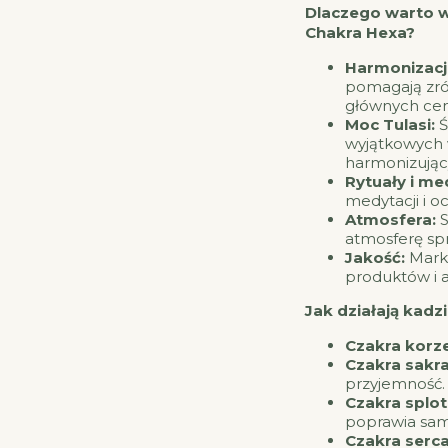
Dlaczego warto w
Chakra Hexa?
Harmonizacj
pomagają zró
głównych cen
Moc Tulasi:
Ś
wyjątkowych w
harmonizując
Rytuały i me
medytacji i o
Atmosfera:
S
atmosferę spr
Jakość:
Marka
produktów i 
Jak działają kadz
Czakra korze
Czakra sakra
przyjemność.
Czakra splo
poprawia sa
Czakra serca