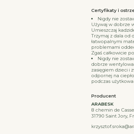
Certyfikaty i ost
Nigdy nie zosta
Używaj w dobrze 
Umieszczaj kadzide
Trzymaj z dala od d
łatwopalnymi mater
problemami oddec
Zgaś całkowicie po
Nigdy nie zosta
dobrze wentylowa
zasięgiem dzieci i 
odpornej na ciepło
podczas użytkowani
Producent
ARABESK
8 chemin de Casse
31790 Saint Jory, F
krzysztof.sroka@a