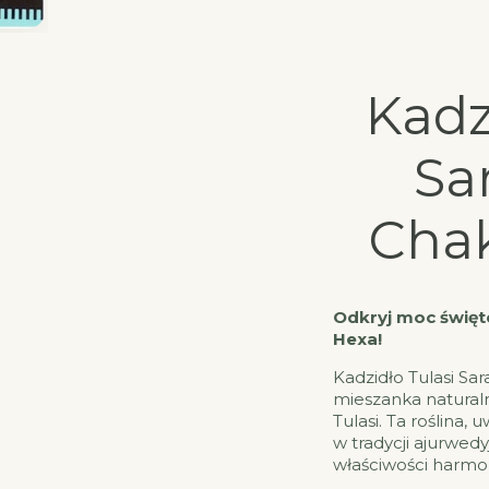
Kadz
Sa
Chak
Odkryj moc święte
Hexa!
Kadzidło Tulasi Sa
mieszanka naturaln
Tulasi. Ta roślina
w tradycji ajurwedy
właściwości harmon