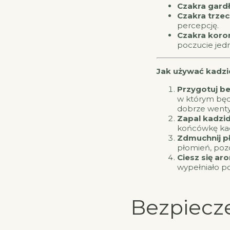
Czakra gardł
Czakra trzec
percepcję.
Czakra koro
poczucie jedn
Jak używać kadzid
Przygotuj be
w którym będz
dobrze went
Zapal kadzid
końcówkę kad
Zdmuchnij p
płomień, pozo
Ciesz się a
wypełniało p
Bezpiecz