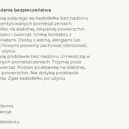
rzeżenie bezpieczeństwa
wiaj palącego się kadzidełka bez nadzoru.
wentylowanych pomieszczeniach.
łko na stabilnej, niepalnej powierzchni
zieci i zwierząt. Unikaj kontaktu z
iałami. Osoby z astmą, alergiami lub
howymi powinny zachować ostrożność.
 użyciu.
wiaj podstawki bez nadzoru. Umieszczaj w
nych pomieszczeniach. Trzymaj poza
zwierząt. Postaw podstawkę na stabilnej,
 powierzchni. Nie dotykaj podstawki
a. Zgaś kadzidełko po użyciu.
levres
rancja
rabesk.eu