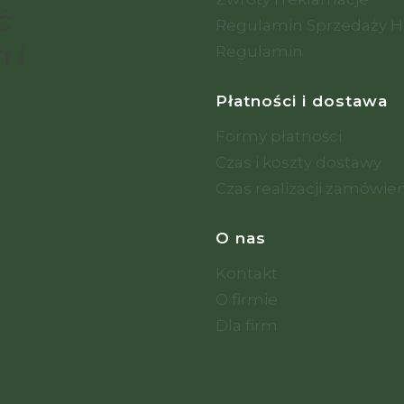
ć
Regulamin Sprzedaży H
 i
Regulamin
Płatności i dostawa
Formy płatności
Czas i koszty dostawy
Czas realizacji zamówie
O nas
Kontakt
O firmie
Dla firm