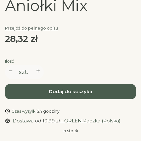
Aniołki Mix
Przejdź do pełnego opisu
Cena
28,32 zł
Ilość
szt.
Dodaj do koszyka
Czas wysyłki:
24 godziny
Dostawa
od 10,99 zł
- ORLEN Paczka (Polska)
in stock