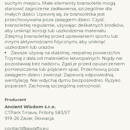
suchym miejscu. Małe elementy bransoletki mogą
stanowić zagrożenie zadławienia, szczególnie dla
małych dzieci. Upewnij się, że bransoletka jest
przechowywana poza zasięgiem dzieci. Czyść
bransoletkę regularnie, używając delikatnych środków,
aby uniknąć korozji lub uszkodzenia materiału.
Zdejmuj bransoletkę przed uprawianiem sportu lub
innymi aktywnościami fizycznymi, aby uniknąć
uszkodzeń lub urazów.
Zawsze używaj na stabilnej, niepalnej powierzchni.
Trzymaj z dala od materiałów łatwopalnych. Nigdy nie
pozostawiaj bez nadzoru. Zgaś je przed opuszczeniem
pomieszczenia lub pójściem spać. Przechowuj poza
zasięgiem dzieci i zwierząt. Zapewnij odpowiednią
wentylację. Nie wdychaj dymu bezpośrednio. Ryzyko
poparzeń. Zachowaj szczególną ostrożność.
Producent
Ancient Wisdom s.r.o.
CTPark Trnava, Prílohy 583/57
919-26 Zavar, Słowacja
contact@awgifts.eu