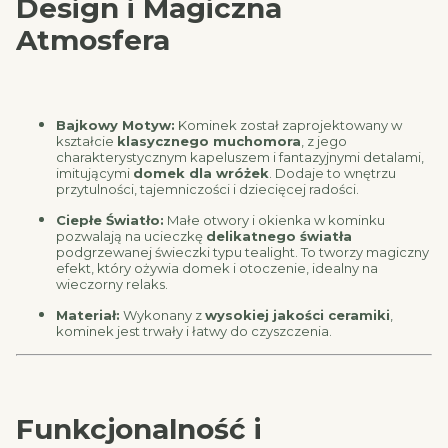
Design i Magiczna
Atmosfera
Bajkowy Motyw:
Kominek został zaprojektowany w
kształcie
klasycznego muchomora
, z jego
charakterystycznym kapeluszem i fantazyjnymi detalami,
imitującymi
domek dla wróżek
. Dodaje to wnętrzu
przytulności, tajemniczości i dziecięcej radości.
Ciepłe Światło:
Małe otwory i okienka w kominku
pozwalają na ucieczkę
delikatnego światła
podgrzewanej świeczki typu tealight. To tworzy magiczny
efekt, który ożywia domek i otoczenie, idealny na
wieczorny relaks.
Materiał:
Wykonany z
wysokiej jakości ceramiki
,
kominek jest trwały i łatwy do czyszczenia.
Funkcjonalność i