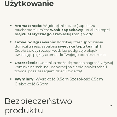
Użytkowanie
Aromaterapia:
W górnej miseczce (kapeluszu
muchomora) umieść
wosk zapachowy
lub kilka kropel
olejku eterycznego
z niewielką ilością wody.
Łatwe podgrzewanie:
W dolnej części (podstawie
domku) umieść zapaloną
świeczkę typu tealight
.
Ciepło świecy roztopi wosk lub podgrzeje olejek,
uwalniając piękny aromat do Twojego pomieszczenia.
Ostrzeżenie:
Ceramika może się mocno nagrzać. Używaj
kominka na stabilnej, odpornej na ciepło powierzchni i
trzymaj poza zasięgiem dzieci i zwierząt.
Wymiary:
Wysokość 9.5cm Szerokość 6.5cm
Głębokość 6.5cm
Bezpieczeństwo
produktu