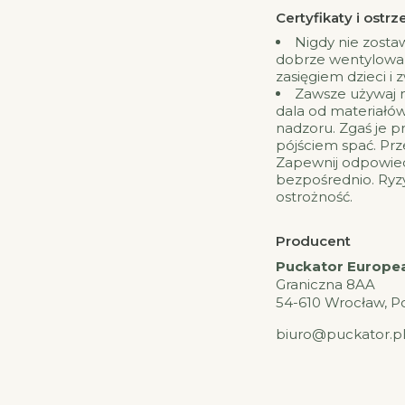
Certyfikaty i ost
Nigdy nie zosta
dobrze wentylowa
zasięgiem dzieci i z
Zawsze używaj na
dala od materiałów
nadzoru. Zgaś je 
pójściem spać. Prz
Zapewnij odpowied
bezpośrednio. Ryz
ostrożność.
Producent
Puckator European
Graniczna 8AA
54-610 Wrocław, P
biuro@puckator.p