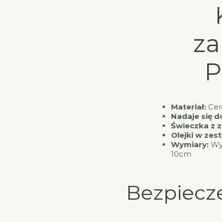
za
P
Materiał:
Cer
Nadaje się do
Świeczka z z
Olejki w zes
Wymiary:
Wys
10cm
Bezpiecz