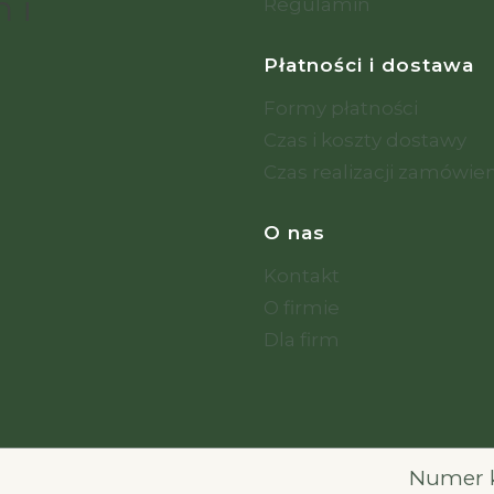
 i
Regulamin
Płatności i dostawa
Formy płatności
Czas i koszty dostawy
Czas realizacji zamówie
O nas
Kontakt
O firmie
Dla firm
Numer k