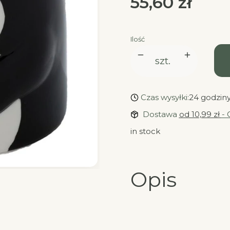
Cena
55,60 zł
Ilość
szt.
Czas wysyłki:
24 godzin
Dostawa
od 10,99 zł
- 
in stock
Opis