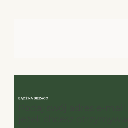
BĄDŹ NA BIEŻĄCO
Podaj swój adres e-mail,
jeżeli chcesz otrzymywa