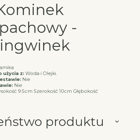
Kominek
pachowy -
ingwinek
amika
 użycia z:
Woda i Olejki.
estawie:
Nie
tawie:
Nie
okość 9.5cm Szerokość 10cm Głębokość
eństwo produktu