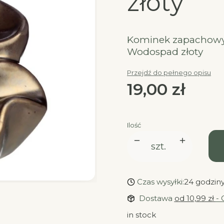
złoty
Kominek zapachowy
Wodospad złoty
Przejdź do pełnego opisu
Cena
19,00 zł
Ilość
szt.
Czas wysyłki:
24 godzin
Dostawa
od 10,99 zł
- 
in stock