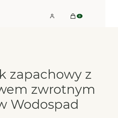
Produkty w koszyku: 0.
Zaloguj się
Koszyk
k zapachowy z
ywem zwrotnym
ow Wodospad