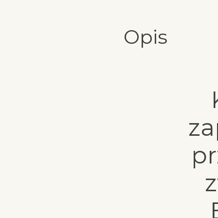
Opis
za
p