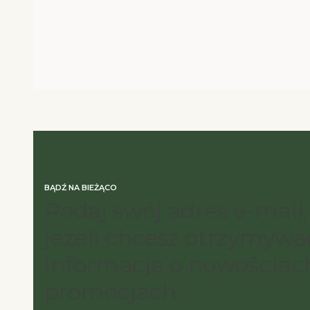
BĄDŹ NA BIEŻĄCO
Podaj swój adres e-mail,
jeżeli chcesz otrzymywa
informacje o nowościach
promocjach.