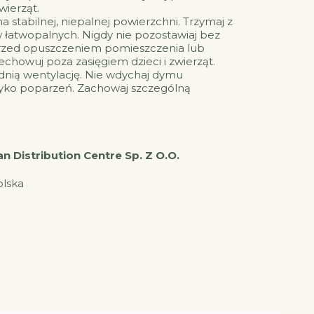
wierząt.
 stabilnej, niepalnej powierzchni. Trzymaj z
 łatwopalnych. Nigdy nie pozostawiaj bez
przed opuszczeniem pomieszczenia lub
echowuj poza zasięgiem dzieci i zwierząt.
nią wentylację. Nie wdychaj dymu
yko poparzeń. Zachowaj szczególną
 Distribution Centre Sp. Z O.O.
olska
l