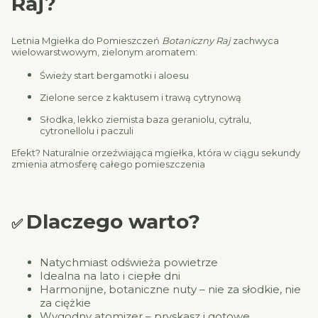
Raj?
Letnia Mgiełka do Pomieszczeń
Botaniczny Raj
zachwyca
wielowarstwowym, zielonym aromatem:
Świeży start bergamotki i aloesu
Zielone serce z kaktusem i trawą cytrynową
Słodka, lekko ziemista baza geraniolu, cytralu,
cytronellolu i paczuli
Efekt? Naturalnie orzeźwiająca mgiełka, która w ciągu sekundy
zmienia atmosferę całego pomieszczenia
Dlaczego warto?
✅
Natychmiast odświeża powietrze
Idealna na lato i ciepłe dni
Harmonijne, botaniczne nuty – nie za słodkie, nie
za ciężkie
Wygodny atomizer – pryskasz i gotowe