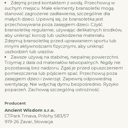
Zdejmij przed kontaktem z wodą. Przechowuj w
suchym miejscu. Małe elementy bransoletki mogą
stanowić zagrożenie zadławienia, szczególnie dla
małych dzieci. Upewnij się, że bransoletka jest
przechowywana poza zasięgiem dzieci. Czyść
bransoletkę regularnie, używając delikatnych środków,
aby uniknąć korozji lub uszkodzenia materiału.
Zdejmuj bransoletkę przed uprawianiem sportu lub
innymi aktywnościami fizycznymi, aby uniknąć
uszkodzeń lub urazów.
Zawsze używaj na stabilnej, niepalnej powierzchni.
Trzymaj z dala od materiałów łatwopalnych. Nigdy nie
pozostawiaj bez nadzoru. Zgaś je przed opuszczeniem
pomieszczenia lub pójściem spać. Przechowuj poza
zasięgiem dzieci i zwierząt. Zapewnij odpowiednią
wentylację. Nie wdychaj dymu bezpośrednio. Ryzyko
poparzeń. Zachowaj szczególną ostrożność.
Producent
Ancient Wisdom s.r.o.
CTPark Trnava, Prílohy 583/57
919-26 Zavar, Słowacja