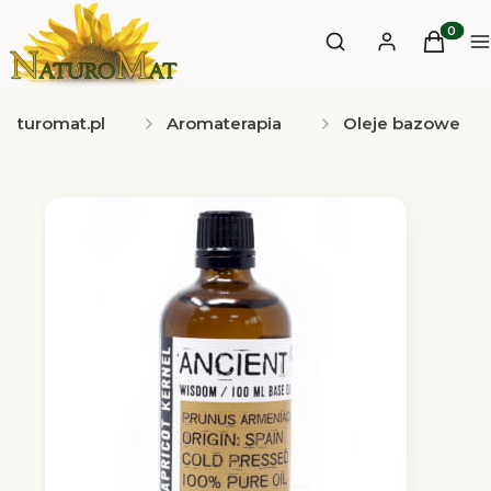
Otwórz wyszukiwa
Produkt
Szukaj
Zaloguj się
Koszyk
M
Naturomat.pl
Aromaterapia
Oleje bazowe