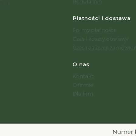
 i
Regulamin
Płatności i dostawa
Formy płatności
Czas i koszty dostawy
Czas realizacji zamówie
O nas
Kontakt
O firmie
Dla firm
Numer k