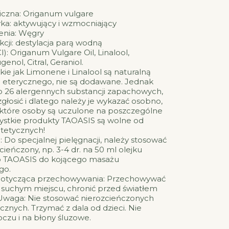
czna: Origanum vulgare
ka: aktywujący i wzmocniający
enia: Węgry
cji: destylacja parą wodną
I): Origanum Vulgare Oil, Linalool,
enol, Citral, Geraniol.
kie jak Limonene i Linalool są naturalną
u eterycznego, nie są dodawane. Jednak
o 26 alergennych substancji zapachowych,
zgłosić i dlatego należy je wykazać osobno,
które osoby są uczulone na poszczególne
zystkie produkty TAOASIS są wolne od
ntetycznych!
 Do specjalnej pielęgnacji, należy stosować
cieńczony, np. 3-4 dr. na 50 ml olejku
 TAOASIS do kojącego masażu
go.
otycząca przechowywania: Przechowywać
 suchym miejscu, chronić przed światłem
waga: Nie stosować nierozcieńczonych
cznych. Trzymać z dala od dzieci. Nie
czu i na błony śluzowe.