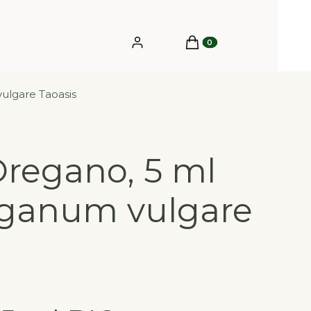
Produkty w koszyku: 0.
Zaloguj się
Koszyk
ulgare Taoasis
Oregano, 5 ml
iganum vulgare