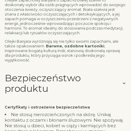
Olejek zapachowy Banjara o zapachu białej szałwii to
doskonały wybór dla osób pragnących wprowadzić do swojego
otoczenia świeży, oczyszczający aromat. Biała szałwia jest
znana z właściwości oczyszczających i detoksykujących, a jej
zapach pomaga w oczyszczeniu przestrzeni z negatywnych
energii, jednocześnie wprowadzając poczucie spokoju i
harmonii. To aromat idealny do stosowania podczas medytacji,
relaksacji lub rytuałów oczyszczających.
Olejki Banjara wyróżniają się nie tylko swoimi zapachami, ale
także opakowaniem.
Barwne, ozdobne kartoniki
,
inspirowane bogatą kulturą Indii, stanowią doskonałą oprawę
dla produktu, który przyciąga wzrok i podkreśla jego
wyjątkowość.
Bezpieczeństwo
produktu
Certyfikaty i ostrzeżenie bezpieczeństwa
Nie stosuj nierozcieńczonych na skórę. Unikaj
kontaktu z oczami i błonami śluzowymi. Nie spożywaj.
Nie stosuj u dzieci, kobiet w ciąży i karmiących bez