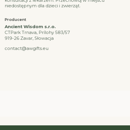
konsultacji z lekarzem. Przechowuj w miejscu
niedostępnym dla dzieci i zwierząt.
Producent
Ancient Wisdom s.r.o.
CTPark Trnava, Prílohy 583/57
919-26 Zavar, Słowacja
contact@awgifts.eu