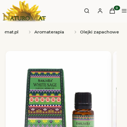
Otwórz wyszukiwa
Produkt
Szukaj
Zaloguj się
Koszyk
M
romat.pl
Aromaterapia
Olejki zapachowe