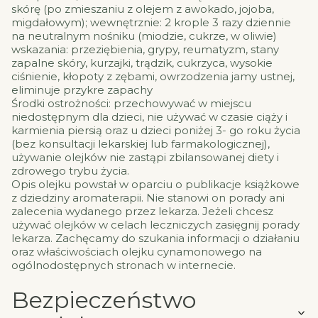
skórę (po zmieszaniu z olejem z awokado, jojoba,
migdałowym); wewnętrznie: 2 krople 3 razy dziennie
na neutralnym nośniku (miodzie, cukrze, w oliwie)
wskazania: przeziębienia, grypy, reumatyzm, stany
zapalne skóry, kurzajki, trądzik, cukrzyca, wysokie
ciśnienie, kłopoty z zębami, owrzodzenia jamy ustnej,
eliminuje przykre zapachy
Środki ostrożności: przechowywać w miejscu
niedostępnym dla dzieci, nie używać w czasie ciąży i
karmienia piersią oraz u dzieci poniżej 3- go roku życia
(bez konsultacji lekarskiej lub farmakologicznej),
używanie olejków nie zastąpi zbilansowanej diety i
zdrowego trybu życia.
Opis olejku powstał w oparciu o publikacje książkowe
z dziedziny aromaterapii. Nie stanowi on porady ani
zalecenia wydanego przez lekarza. Jeżeli chcesz
używać olejków w celach leczniczych zasięgnij porady
lekarza. Zachęcamy do szukania informacji o działaniu
oraz właściwościach olejku cynamonowego na
ogólnodostępnych stronach w internecie.
Bezpieczeństwo