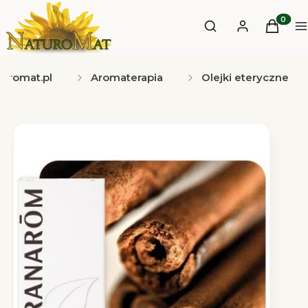
Otwórz wyszukiwa
Produkt
Szukaj
Zaloguj się
Koszyk
M
turomat.pl
Aromaterapia
Olejki eteryczne