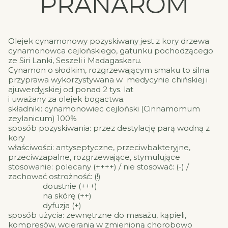
PRANARÔM
Olejek cynamonowy pozyskiwany jest z kory drzewa
cynamonowca cejlońskiego, gatunku pochodzącego
ze Siri Lanki, Seszeli i Madagaskaru.
Cynamon o słodkim, rozgrzewającym smaku to silna
przyprawa wykorzystywana w medycynie chińskiej i
ajuwerdyjskiej od ponad 2 tys. lat
i uważany za olejek bogactwa.
składniki: cynamonowiec cejloński (Cinnamomum
zeylanicum) 100%
sposób pozyskiwania: przez destylację parą wodną z
kory
właściwości: antyseptyczne, przeciwbakteryjne,
przeciwzapalne, rozgrzewające, stymulujące
stosowanie: polecany (++++) / nie stosować: (-) /
zachować ostrożność: (!)
doustnie (+++)
na skórę (++)
dyfuzja (+)
sposób użycia: zewnętrzne do masażu, kąpieli,
kompresów, wcierania w zmienioną chorobowo