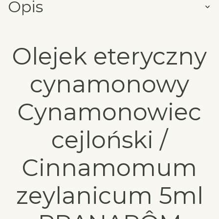
Opis
Olejek eteryczny
cynamonowy
Cynamonowiec
cejloński /
Cinnamomum
zeylanicum 5ml