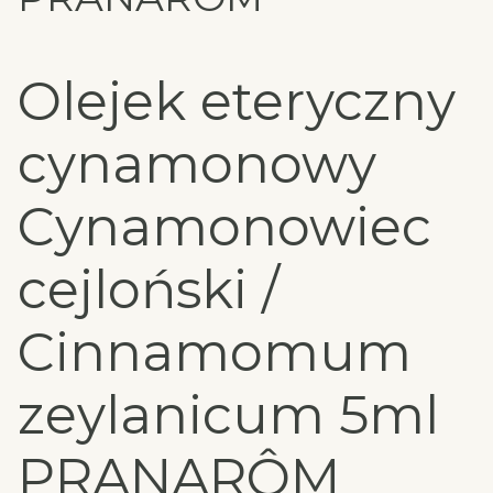
Olejek eteryczny
cynamonowy
Cynamonowiec
cejloński /
Cinnamomum
zeylanicum 5ml
PRANARÔM