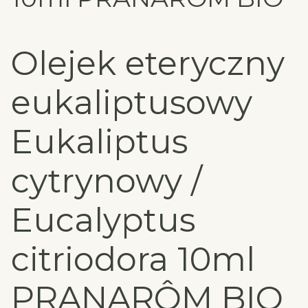
Olejek eteryczny
eukaliptusowy
Eukaliptus
cytrynowy /
Eucalyptus
citriodora 10ml
PRANARÔM BIO