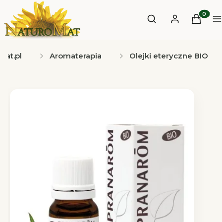
Otwórz wyszukiwa
Produkt
Szukaj
Zaloguj się
Koszyk
M
mat.pl
Aromaterapia
Olejki eteryczne BIO