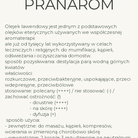
PRANARÔM
Olejek lawendowy jest jednym z podstawowych
olejków eterycznych używanych we współczesnej
aromaterapii
ale już od tysięcy lat wykorzystywany w celach
leczniczych i religijnych: do mumifikacji, kąpieli,
odświeżania i oczyszczania domostw.
sposób pozyskiwania: destylacja parą wodną górnych
kwiatów
właściwości:
rozkurczowe, przeciwbakteryjne, uspokajające, przeci
wdepresyjne, przeciwbólowe
stosowanie: polecany (++++) / nie stosować: (-) /
zachować ostrożność: (!)
- doustnie (++++)
- na skórę (++++)
- dyfuzja (+)
sposób użycia:
- zewnętrzne: do masażu, kąpieli, kompresów,
wcierania w zmienioną chorobowo skórę
- wewnętrznie: 2 krople 3 razy dziennie na neutralnym