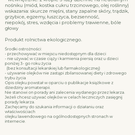
nośniku (miód, kostka cukru trzcinowego, olej roślinny)
wskazania: skurcze mięśni, stany zapalne skóry, trądzik,
grzybice, egzemy, łuszczyca, bezsenność,
niepokój, stres, wzdęcia i problemy trawienne, bóle
głowy
Produkt rolnictwa ekologicznego.
Środki ostrożności:
- przechowywać w miejscu niedostępnym dla dzieci
- nie używać w czasie ciąży i karmienia piersią oraz u dzieci
poniżej 3- go roku życia
(bez konsultacji lekarskiej lub farmakologicznej)
- używanie olejków nie zastąpi zbilansowanej diety i zdrowego
trybu życia
Opis olejku powstał w oparciu o publikacje książkowe z
dziedziny aromaterapii.
Nie stanowi on porady ani zalecenia wydanego przez lekarza.
Jeżeli chcesz używać olejków w celach leczniczych zasięgnij
porady lekarza.
Zachęcamy do szukania informacji o działaniu oraz
właściwościach
olejku lawendowego na ogólnodostępnych stronach w
internecie.