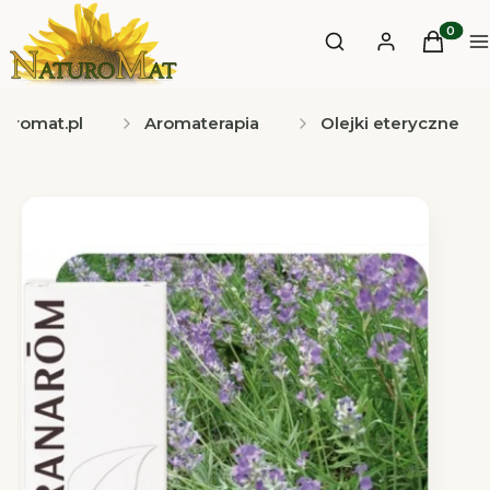
Otwórz wyszukiwa
Produkt
Szukaj
Zaloguj się
Koszyk
M
turomat.pl
Aromaterapia
Olejki eteryczne