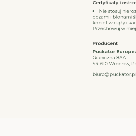
Certyfikaty i ost
Nie stosuj niero
oczami i błonami śl
kobiet w ciąży i ka
Przechowuj w miejs
Producent
Puckator European
Graniczna 8AA
54-610 Wrocław, P
biuro@puckator.p