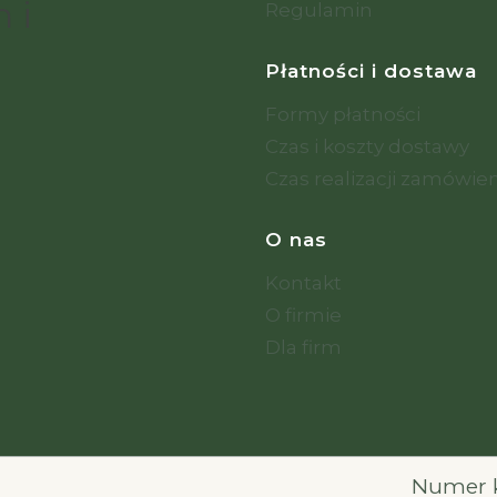
 i
Regulamin
Płatności i dostawa
Formy płatności
Czas i koszty dostawy
Czas realizacji zamówie
O nas
Kontakt
O firmie
Dla firm
Numer k