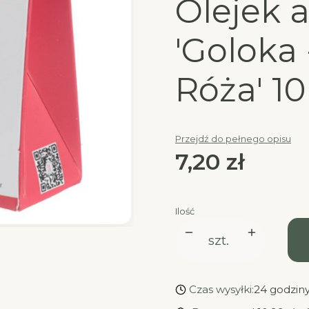
Olejek 
'Goloka
Róża' 1
Przejdź do pełnego opisu
Cena
7,20 zł
Ilość
szt.
Czas wysyłki:
24 godzin