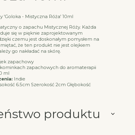
 'Goloka - Mistyczna Róża' 10ml
matyczny o zapachu Mistycznej Róży. Każda
jduje się w pięknie zaprojektowanym
dzięki czemu jest doskonałym pomysłem na
miętać, że ten produkt nie jest olejkiem
ależy go nakładać na skórę.
jek zapachowy
kominkach zapachowych do aromaterapii
0 ml
enia:
Indie
okość 6.5cm Szerokość 2cm Głębokość
eństwo produktu