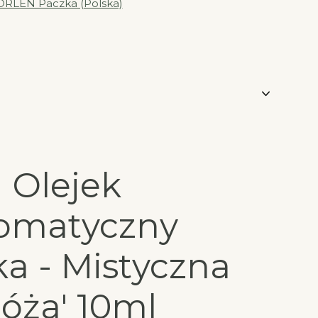
ORLEN Paczka (Polska)
Olejek
omatyczny
ka - Mistyczna
óża' 10ml