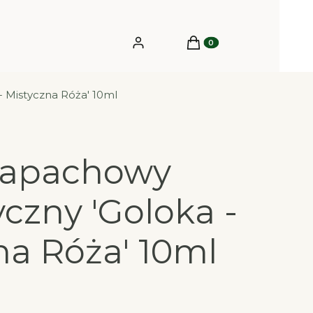
Produkty w koszyku: 0.
Zaloguj się
Koszyk
 Mistyczna Róża' 10ml
zapachowy
czny 'Goloka -
na Róża' 10ml