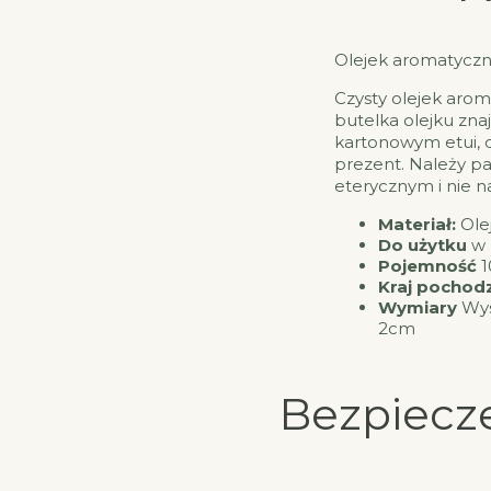
Olejek aromatyczny
Czysty olejek aro
butelka olejku zna
kartonowym etui, 
prezent. Należy pa
eterycznym i nie n
Materiał:
Ole
Do użytku
w 
Pojemność
1
Kraj pochodz
Wymiary
Wys
2cm
Bezpiecz