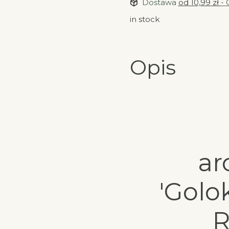
Dostawa
od 10,99 zł
- 
in stock
Opis
ar
'Golo
R