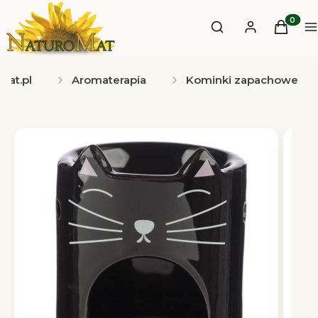
Otwórz wyszukiwa
Produkt
Szukaj
Zaloguj się
Koszyk
M
mat.pl
Aromaterapia
Kominki zapachowe