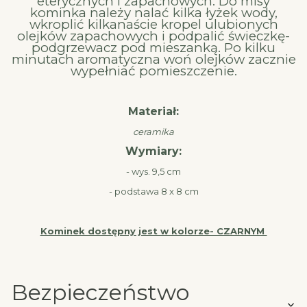
eterycznych i zapachowych. Do misy
kominka należy nalać kilka łyżek wody,
wkroplić kilkanaście kropel ulubionych
olejków zapachowych i podpalić świeczkę-
podgrzewacz pod mieszanką. Po kilku
minutach aromatyczna woń olejków zacznie
wypełniać pomieszczenie.
Materiał:
ceramika
Wymiary:
- wys. 9,5 cm
- podstawa 8 x 8 cm
Kominek dostępny jest w kolorze- CZARNYM
Bezpieczeństwo