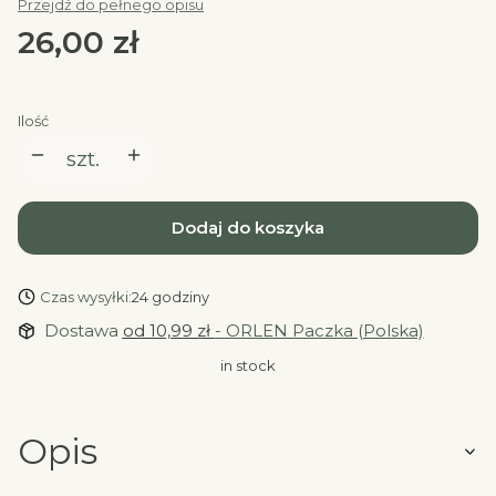
Przejdź do pełnego opisu
Cena
26,00 zł
Ilość
szt.
Dodaj do koszyka
Czas wysyłki:
24 godziny
Dostawa
od 10,99 zł
- ORLEN Paczka (Polska)
in stock
Opis